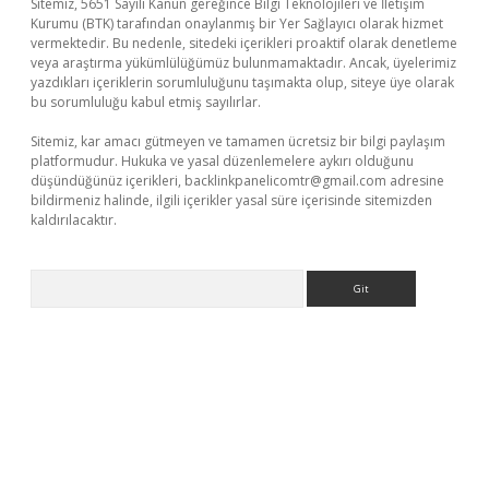
Sitemiz, 5651 Sayılı Kanun gereğince Bilgi Teknolojileri ve İletişim
Kurumu (BTK) tarafından onaylanmış bir Yer Sağlayıcı olarak hizmet
vermektedir. Bu nedenle, sitedeki içerikleri proaktif olarak denetleme
veya araştırma yükümlülüğümüz bulunmamaktadır. Ancak, üyelerimiz
yazdıkları içeriklerin sorumluluğunu taşımakta olup, siteye üye olarak
bu sorumluluğu kabul etmiş sayılırlar.
Sitemiz, kar amacı gütmeyen ve tamamen ücretsiz bir bilgi paylaşım
platformudur. Hukuka ve yasal düzenlemelere aykırı olduğunu
düşündüğünüz içerikleri,
backlinkpanelicomtr@gmail.com
adresine
bildirmeniz halinde, ilgili içerikler yasal süre içerisinde sitemizden
kaldırılacaktır.
Arama
iriş
famecasino giriş
ilbet giriş adresi
www.betexper.xyz/