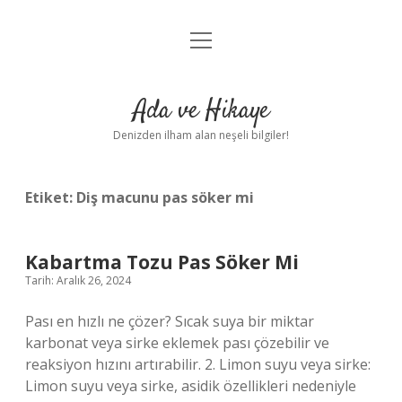
menüyü
Anasayfa
aç
Gizlilik Politikası
Ada ve Hikaye
Yasal Uyarı
Denizden ilham alan neşeli bilgiler!
Hakkımızda
Etiket:
Diş macunu pas söker mi
Kabartma Tozu Pas Söker Mi
Tarih: Aralık 26, 2024
Pası en hızlı ne çözer? Sıcak suya bir miktar
karbonat veya sirke eklemek pası çözebilir ve
reaksiyon hızını artırabilir. 2. Limon suyu veya sirke:
Limon suyu veya sirke, asidik özellikleri nedeniyle