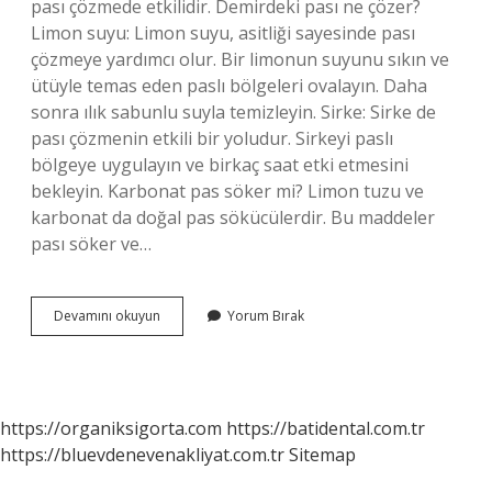
pası çözmede etkilidir. Demirdeki pası ne çözer?
Limon suyu: Limon suyu, asitliği sayesinde pası
çözmeye yardımcı olur. Bir limonun suyunu sıkın ve
ütüyle temas eden paslı bölgeleri ovalayın. Daha
sonra ılık sabunlu suyla temizleyin. Sirke: Sirke de
pası çözmenin etkili bir yoludur. Sirkeyi paslı
bölgeye uygulayın ve birkaç saat etki etmesini
bekleyin. Karbonat pas söker mi? Limon tuzu ve
karbonat da doğal pas sökücülerdir. Bu maddeler
pası söker ve…
Kabartma
Devamını okuyun
Yorum Bırak
Tozu
Pas
Söker
Mi
https://organiksigorta.com
https://batidental.com.tr
https://bluevdenevenakliyat.com.tr
Sitemap