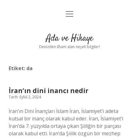
menüyü
Anasayfa
aç
Gizlilik Politikası
Ada ve Hikaye
Yasal Uyarı
Denizden ilham alan neşeli bilgiler!
Hakkımızda
Etiket:
da
İran’ın dini inancı nedir
Tarih: Eylül 2, 2024
İran’ın Dini İnançları İslam İran, İslamiyet’i adeta
kutsal bir inanç olarak kabul eder. İran, İslamiyet’i
İran’da 7. yüzyılda ortaya çıkan Şiiliğin bir parçası
olarak kabul etti. İran’da Şiilik özgün bir mezhep