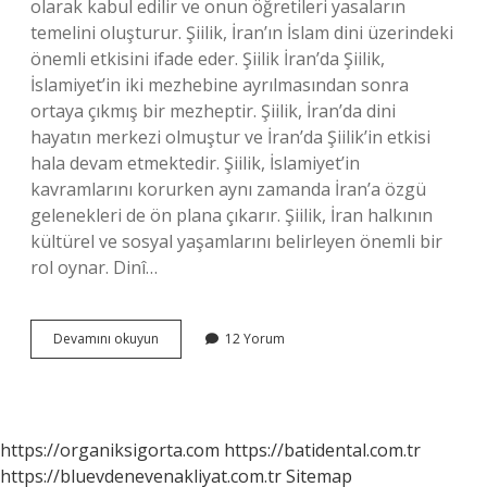
olarak kabul edilir ve onun öğretileri yasaların
temelini oluşturur. Şiilik, İran’ın İslam dini üzerindeki
önemli etkisini ifade eder. Şiilik İran’da Şiilik,
İslamiyet’in iki mezhebine ayrılmasından sonra
ortaya çıkmış bir mezheptir. Şiilik, İran’da dini
hayatın merkezi olmuştur ve İran’da Şiilik’in etkisi
hala devam etmektedir. Şiilik, İslamiyet’in
kavramlarını korurken aynı zamanda İran’a özgü
gelenekleri de ön plana çıkarır. Şiilik, İran halkının
kültürel ve sosyal yaşamlarını belirleyen önemli bir
rol oynar. Dinî…
İran’ın
Devamını okuyun
12 Yorum
dini
inancı
nedir
https://organiksigorta.com
https://batidental.com.tr
https://bluevdenevenakliyat.com.tr
Sitemap