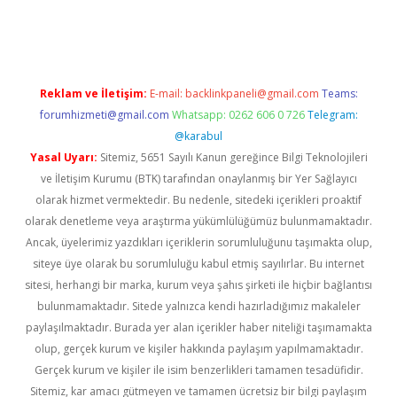
iriş
famecasino giriş
ilbet giriş adresi
www.betexper.xyz/
Reklam ve İletişim:
E-mail:
backlinkpaneli@gmail.com
Teams:
forumhizmeti@gmail.com
Whatsapp: 0262 606 0 726
Telegram:
@karabul
Yasal Uyarı:
Sitemiz, 5651 Sayılı Kanun gereğince Bilgi Teknolojileri
ve İletişim Kurumu (BTK) tarafından onaylanmış bir Yer Sağlayıcı
olarak hizmet vermektedir. Bu nedenle, sitedeki içerikleri proaktif
olarak denetleme veya araştırma yükümlülüğümüz bulunmamaktadır.
Ancak, üyelerimiz yazdıkları içeriklerin sorumluluğunu taşımakta olup,
siteye üye olarak bu sorumluluğu kabul etmiş sayılırlar. Bu internet
sitesi, herhangi bir marka, kurum veya şahıs şirketi ile hiçbir bağlantısı
bulunmamaktadır. Sitede yalnızca kendi hazırladığımız makaleler
paylaşılmaktadır. Burada yer alan içerikler haber niteliği taşımamakta
olup, gerçek kurum ve kişiler hakkında paylaşım yapılmamaktadır.
Gerçek kurum ve kişiler ile isim benzerlikleri tamamen tesadüfidir.
Sitemiz, kar amacı gütmeyen ve tamamen ücretsiz bir bilgi paylaşım