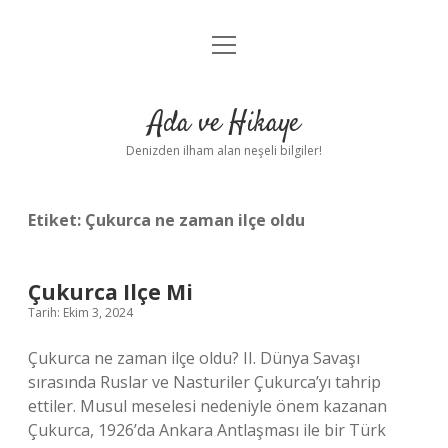
menüyü
Anasayfa
aç
Gizlilik Politikası
Ada ve Hikaye
Yasal Uyarı
Denizden ilham alan neşeli bilgiler!
Hakkımızda
Etiket:
Çukurca ne zaman ilçe oldu
Çukurca Ilçe Mi
Tarih: Ekim 3, 2024
Çukurca ne zaman ilçe oldu? II. Dünya Savaşı
sırasında Ruslar ve Nasturiler Çukurca’yı tahrip
ettiler. Musul meselesi nedeniyle önem kazanan
Çukurca, 1926’da Ankara Antlaşması ile bir Türk