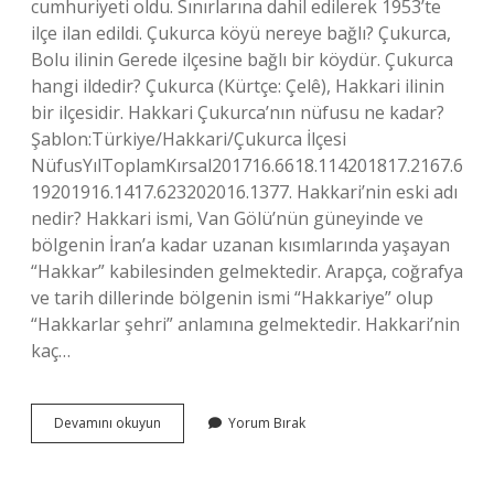
cumhuriyeti oldu. Sınırlarına dahil edilerek 1953’te
ilçe ilan edildi. Çukurca köyü nereye bağlı? Çukurca,
Bolu ilinin Gerede ilçesine bağlı bir köydür. Çukurca
hangi ildedir? Çukurca (Kürtçe: Çelê), Hakkari ilinin
bir ilçesidir. Hakkari Çukurca’nın nüfusu ne kadar?
Şablon:Türkiye/Hakkari/Çukurca İlçesi
NüfusYılToplamKırsal201716.6618.114201817.2167.6
19201916.1417.623202016.1377. Hakkari’nin eski adı
nedir? Hakkari ismi, Van Gölü’nün güneyinde ve
bölgenin İran’a kadar uzanan kısımlarında yaşayan
“Hakkar” kabilesinden gelmektedir. Arapça, coğrafya
ve tarih dillerinde bölgenin ismi “Hakkariye” olup
“Hakkarlar şehri” anlamına gelmektedir. Hakkari’nin
kaç…
Çukurca
Devamını okuyun
Yorum Bırak
Ilçe
Mi