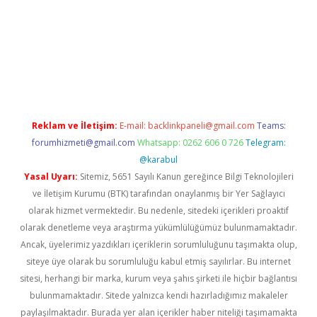
iriş
famecasino giriş
ilbet giriş adresi
www.betexper.xyz/
Reklam ve İletişim:
E-mail:
backlinkpaneli@gmail.com
Teams:
forumhizmeti@gmail.com
Whatsapp: 0262 606 0 726
Telegram:
@karabul
Yasal Uyarı:
Sitemiz, 5651 Sayılı Kanun gereğince Bilgi Teknolojileri
ve İletişim Kurumu (BTK) tarafından onaylanmış bir Yer Sağlayıcı
olarak hizmet vermektedir. Bu nedenle, sitedeki içerikleri proaktif
olarak denetleme veya araştırma yükümlülüğümüz bulunmamaktadır.
Ancak, üyelerimiz yazdıkları içeriklerin sorumluluğunu taşımakta olup,
siteye üye olarak bu sorumluluğu kabul etmiş sayılırlar. Bu internet
sitesi, herhangi bir marka, kurum veya şahıs şirketi ile hiçbir bağlantısı
bulunmamaktadır. Sitede yalnızca kendi hazırladığımız makaleler
paylaşılmaktadır. Burada yer alan içerikler haber niteliği taşımamakta