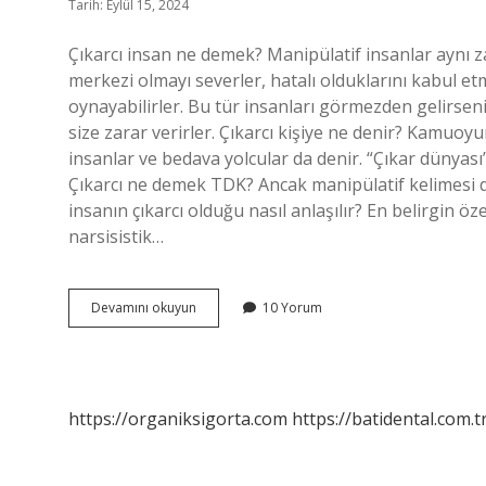
Tarih: Eylül 15, 2024
Çıkarcı insan ne demek? Manipülatif insanlar aynı zam
merkezi olmayı severler, hatalı olduklarını kabul et
oynayabilirler. Bu tür insanları görmezden gelirsen
size zarar verirler. Çıkarcı kişiye ne denir? Kamuoy
insanlar ve bedava yolcular da denir. “Çıkar dünyası”
Çıkarcı ne demek TDK? Ancak manipülatif kelimesi de d
insanın çıkarcı olduğu nasıl anlaşılır? En belirgin ö
narsisistik…
Çıkarcı
Devamını okuyun
10 Yorum
Olmak
Ne
Anlama
Gelir
https://organiksigorta.com
https://batidental.com.t