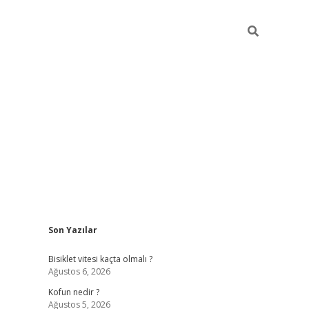
Sidebar
Son Yazılar
ilbet yeni gi
Bisiklet vitesi kaçta olmalı ?
Ağustos 6, 2026
Kofun nedir ?
Ağustos 5, 2026