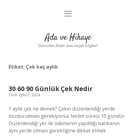
menüyü
Anasayfa
aç
Gizlilik Politikası
Ada ve Hikaye
Yasal Uyarı
Denizden ilham alan neşeli bilgiler!
Hakkımızda
Etiket:
Çek kaç aylık
30 60 90 Günlük Çek Nedir
Tarih: Eylül 7, 2024
1 aylık çek ne demek? Çekin düzenlendiği yerde
bozdurulması gerekiyorsa, teslim süresi 10 gündür.
Düzenlendiği yer ile ödemenin yapıldığı bankanın
aynı yerde olması gerektiğine dikkat etmek