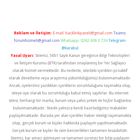
giriş
famecasino giriş
ilbet giriş adresi
www.betexper.xyz/
Reklam ve İletişim:
E-mail:
backlinkpaneli@gmail.com
Teams:
forumhizmeti@gmail.com
Whatsapp: 0262 606 0 726
Telegram:
@karabul
Yasal Uyarı:
Sitemiz, 5651 Sayılı Kanun gereğince Bilgi Teknolojileri
ve İletişim Kurumu (BTK) tarafından onaylanmış bir Yer Sağlayıcı
olarak hizmet vermektedir. Bu nedenle, sitedeki içerikleri proaktif
olarak denetleme veya araştırma yükümlülüğümüz bulunmamaktadır.
Ancak, üyelerimiz yazdıkları içeriklerin sorumluluğunu taşımakta olup,
siteye üye olarak bu sorumluluğu kabul etmiş sayılırlar. Bu internet
sitesi, herhangi bir marka, kurum veya şahıs şirketi ile hiçbir bağlantısı
bulunmamaktadır. Sitede yalnızca kendi hazırladığımız makaleler
paylaşılmaktadır. Burada yer alan içerikler haber niteliği taşımamakta
olup, gerçek kurum ve kişiler hakkında paylaşım yapılmamaktadır.
Gerçek kurum ve kişiler ile isim benzerlikleri tamamen tesadüfidir.
Sitemiz, kar amacı gütmeyen ve tamamen ücretsiz bir bilgi paylaşım