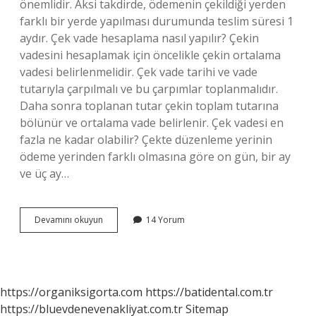
önemlidir. Aksi takdirde, ödemenin çekildiği yerden
farklı bir yerde yapılması durumunda teslim süresi 1
aydır. Çek vade hesaplama nasıl yapılır? Çekin
vadesini hesaplamak için öncelikle çekin ortalama
vadesi belirlenmelidir. Çek vade tarihi ve vade
tutarıyla çarpılmalı ve bu çarpımlar toplanmalıdır.
Daha sonra toplanan tutar çekin toplam tutarına
bölünür ve ortalama vade belirlenir. Çek vadesi en
fazla ne kadar olabilir? Çekte düzenleme yerinin
ödeme yerinden farklı olmasına göre on gün, bir ay
ve üç ay…
30
Devamını okuyun
14 Yorum
60
90
Günlük
Çek
Nedir
https://organiksigorta.com
https://batidental.com.tr
https://bluevdenevenakliyat.com.tr
Sitemap