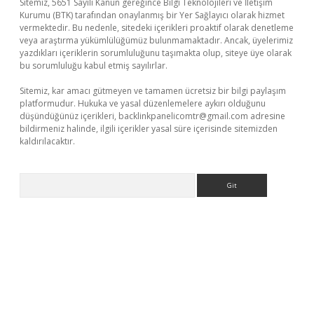
Sitemiz, 5651 Sayılı Kanun gereğince Bilgi Teknolojileri ve İletişim
Kurumu (BTK) tarafından onaylanmış bir Yer Sağlayıcı olarak hizmet
vermektedir. Bu nedenle, sitedeki içerikleri proaktif olarak denetleme
veya araştırma yükümlülüğümüz bulunmamaktadır. Ancak, üyelerimiz
yazdıkları içeriklerin sorumluluğunu taşımakta olup, siteye üye olarak
bu sorumluluğu kabul etmiş sayılırlar.
Sitemiz, kar amacı gütmeyen ve tamamen ücretsiz bir bilgi paylaşım
platformudur. Hukuka ve yasal düzenlemelere aykırı olduğunu
düşündüğünüz içerikleri,
backlinkpanelicomtr@gmail.com
adresine
bildirmeniz halinde, ilgili içerikler yasal süre içerisinde sitemizden
kaldırılacaktır.
Arama
iriş
famecasino giriş
ilbet giriş adresi
www.betexper.xyz/