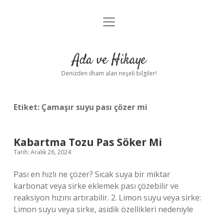
menüyü
Anasayfa
aç
Gizlilik Politikası
Ada ve Hikaye
Yasal Uyarı
Denizden ilham alan neşeli bilgiler!
Hakkımızda
Etiket:
Çamaşır suyu pası çözer mi
Kabartma Tozu Pas Söker Mi
Tarih: Aralık 26, 2024
Pası en hızlı ne çözer? Sıcak suya bir miktar
karbonat veya sirke eklemek pası çözebilir ve
reaksiyon hızını artırabilir. 2. Limon suyu veya sirke:
Limon suyu veya sirke, asidik özellikleri nedeniyle