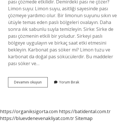
pası çözmede etkilidir. Demirdeki pası ne çözer?
Limon suyu: Limon suyu, asitliği sayesinde pası
çözmeye yardımcı olur. Bir limonun suyunu sıkın ve
ütüyle temas eden paslı bölgeleri ovalayın. Daha
sonra ılık sabunlu suyla temizleyin. Sirke: Sirke de
pası çözmenin etkili bir yoludur. Sirkeyi paslı
bölgeye uygulayın ve birkaç saat etki etmesini
bekleyin. Karbonat pas söker mi? Limon tuzu ve
karbonat da doğal pas sökücülerdir. Bu maddeler
pası söker ve…
Kabartma
Devamını okuyun
Yorum Bırak
Tozu
Pas
Söker
Mi
https://organiksigorta.com
https://batidental.com.tr
https://bluevdenevenakliyat.com.tr
Sitemap