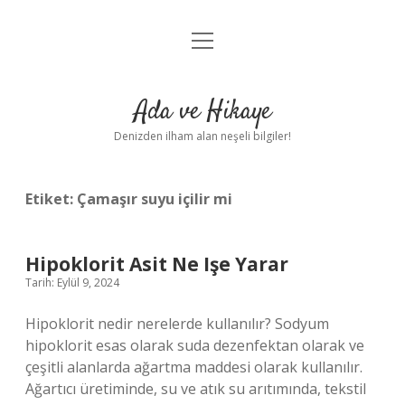
menüyü
Anasayfa
aç
Gizlilik Politikası
Ada ve Hikaye
Yasal Uyarı
Denizden ilham alan neşeli bilgiler!
Hakkımızda
Etiket:
Çamaşır suyu içilir mi
Hipoklorit Asit Ne Işe Yarar
Tarih: Eylül 9, 2024
Hipoklorit nedir nerelerde kullanılır? Sodyum
hipoklorit esas olarak suda dezenfektan olarak ve
çeşitli alanlarda ağartma maddesi olarak kullanılır.
Ağartıcı üretiminde, su ve atık su arıtımında, tekstil