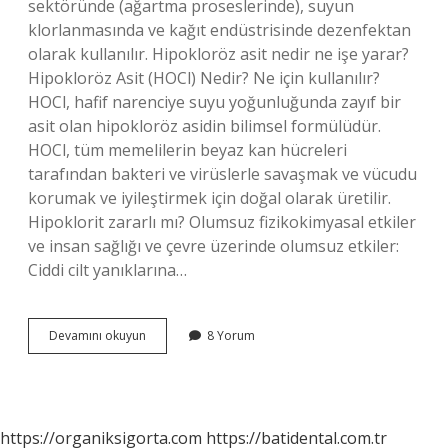
sektöründe (ağartma proseslerinde), suyun
klorlanmasında ve kağıt endüstrisinde dezenfektan
olarak kullanılır. Hipokloröz asit nedir ne işe yarar?
Hipokloröz Asit (HOCl) Nedir? Ne için kullanılır?
HOCl, hafif narenciye suyu yoğunluğunda zayıf bir
asit olan hipokloröz asidin bilimsel formülüdür.
HOCl, tüm memelilerin beyaz kan hücreleri
tarafından bakteri ve virüslerle savaşmak ve vücudu
korumak ve iyileştirmek için doğal olarak üretilir.
Hipoklorit zararlı mı? Olumsuz fizikokimyasal etkiler
ve insan sağlığı ve çevre üzerinde olumsuz etkiler:
Ciddi cilt yanıklarına…
Hipoklorit
Devamını okuyun
8 Yorum
Asit
Ne
Işe
Yarar
https://organiksigorta.com
https://batidental.com.tr