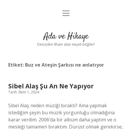
menüyü
Anasayfa
aç
Gizlilik Politikası
Ada ve Hikaye
Yasal Uyarı
Denizden ilham alan neşeli bilgiler!
Hakkımızda
Etiket:
Buz ve Ateşin Şarkısı ne anlatıyor
Sibel Alaş Şu An Ne Yapıyor
Tarih: Ekim 1, 2024
Sibel Alaş neden müziği bıraktı? Ama yapmak
istediğim şeyin bu müzik yorgunluğu olmadığına
karar verdim. 2006’da bir albüm daha yaptım ve o
mesleği tamamen bıraktım. Dürüst olmak gerekirse,