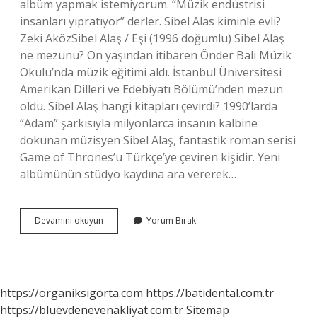
albüm yapmak istemiyorum. “Müzik endüstrisi
insanları yıpratıyor” derler. Sibel Alas kiminle evli?
Zeki AközSibel Alaş / Eşi (1996 doğumlu) Sibel Alaş
ne mezunu? On yaşından itibaren Önder Bali Müzik
Okulu’nda müzik eğitimi aldı. İstanbul Üniversitesi
Amerikan Dilleri ve Edebiyatı Bölümü’nden mezun
oldu. Sibel Alaş hangi kitapları çevirdi? 1990’larda
“Adam” şarkısıyla milyonlarca insanın kalbine
dokunan müzisyen Sibel Alaş, fantastik roman serisi
Game of Thrones’u Türkçe’ye çeviren kişidir. Yeni
albümünün stüdyo kaydına ara vererek…
Sibel
Devamını okuyun
Yorum Bırak
Alaş
Şu
An
Ne
Yapıyor
https://organiksigorta.com
https://batidental.com.tr
https://bluevdenevenakliyat.com.tr
Sitemap