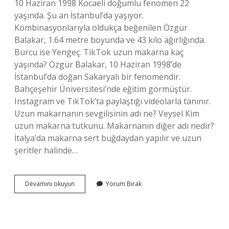
10 Haziran 1998 Kocaeli doğumlu fenomen 22
yaşında. Şu an İstanbul’da yaşıyor.
Kombinasyonlarıyla oldukça beğenilen Özgür
Balakar, 1.64 metre boyunda ve 43 kilo ağırlığında.
Burcu ise Yengeç. TikTok uzun makarna kaç
yaşında? Özgür Balakar, 10 Haziran 1998’de
İstanbul’da doğan Sakaryalı bir fenomendir.
Bahçeşehir Üniversitesi’nde eğitim görmüştür.
Instagram ve TikTok’ta paylaştığı videolarla tanınır.
Uzun makarnanın sevgilisinin adı ne? Veysel Kim
uzun makarna tutkunu. Makarnanın diğer adı nedir?
İtalya’da makarna sert buğdaydan yapılır ve uzun
şeritler halinde…
Uzun
Devamını okuyun
Yorum Bırak
Makarnanın
Gerçek
Adı
Ne