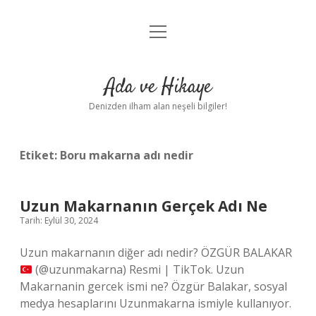
menüyü
Anasayfa
aç
Gizlilik Politikası
Ada ve Hikaye
Yasal Uyarı
Denizden ilham alan neşeli bilgiler!
Hakkımızda
Etiket:
Boru makarna adı nedir
Uzun Makarnanın Gerçek Adı Ne
Tarih: Eylül 30, 2024
Uzun makarnanın diğer adı nedir? ÖZGÜR BALAKAR
(@uzunmakarna) Resmi | TikTok. Uzun
Makarnanin gercek ismi ne? Özgür Balakar, sosyal
medya hesaplarını Uzunmakarna ismiyle kullanıyor.