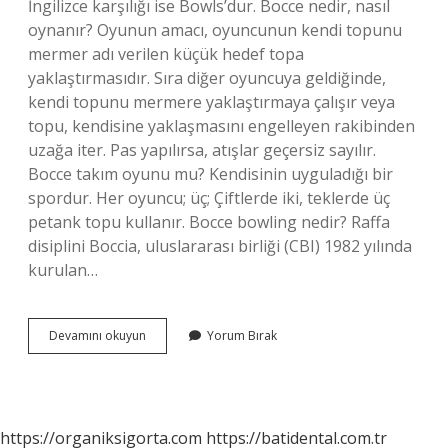
İngilizce karşılığı ise Bowls’dur. Bocce nedir, nasıl
oynanır? Oyunun amacı, oyuncunun kendi topunu
mermer adı verilen küçük hedef topa
yaklaştırmasıdır. Sıra diğer oyuncuya geldiğinde,
kendi topunu mermere yaklaştırmaya çalışır veya
topu, kendisine yaklaşmasını engelleyen rakibinden
uzağa iter. Pas yapılırsa, atışlar geçersiz sayılır.
Bocce takım oyunu mu? Kendisinin uyguladığı bir
spordur. Her oyuncu; üç; Çiftlerde iki, teklerde üç
petank topu kullanır. Bocce bowling nedir? Raffa
disiplini Boccia, uluslararası birliği (CBI) 1982 yılında
kurulan…
Bocce
Devamını okuyun
Yorum Bırak
Hangi
Oyun
https://organiksigorta.com
https://batidental.com.tr