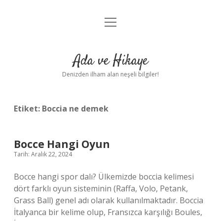
menüyü
Anasayfa
aç
Gizlilik Politikası
Ada ve Hikaye
Yasal Uyarı
Denizden ilham alan neşeli bilgiler!
Hakkımızda
Etiket:
Boccia ne demek
Bocce Hangi Oyun
Tarih: Aralık 22, 2024
Bocce hangi spor dalı? Ülkemizde boccia kelimesi
dört farklı oyun sisteminin (Raffa, Volo, Petank,
Grass Ball) genel adı olarak kullanılmaktadır. Boccia
İtalyanca bir kelime olup, Fransızca karşılığı Boules,