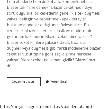
hem eteklerle hem de kotlarla kombinlenebilir.
Blazer takım ne demek? Blazer ceket nedir diye
sorulduğunda, bu ceketlerin genellikle tek düğmeli,
yakası belirgin ve ceplerinde kapak detayları
bulunan modeller olduğunu söyleyebiliriz. Bu
özellikler blazer ceketlere klasik ve modern bir
görünüm kazandırır. Blazer ceket kime yakışır?
Blazer ceket kimlere yakışır? Uzun, kısa, dar,
düğmeli veya düğmesiz gibi farklı modellerde blazer
ceketler vücut tipine göre seçildiğinde herkese
yakışır. Blazer ceket ne zaman giyilir? Blazer’ınızı
düz…
Blazer
Devamını okuyun
Yorum Bırak
Ceket
Ne
Oluyor
https://organiksigorta.com
https://batidental.com.tr