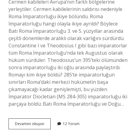
Cermen kabileleri Avrupa’nın farklı bölgelerine
yerleştiler. Cermen kabilelerinin saldırısı nedeniyle
Roma İmparatorluğu ikiye bölündü. Roma
İmparatorluğu hangi olayla ikiye ayrıldı? Böylece
Batı Roma İmparatorluğu 3. ve 5. yüzyıllar arasında
çeşitli dönemlerde aralıklı olarak varlığını sürdürdü.
Constantine I ve Theodosius I gibi bazı imparatorlar
tüm Roma İmparatorluğu’nda tek Augustus olarak
hüküm sürdüler. Theodosius’un 395’teki ölümünden
sonra imparatorluğu iki oğlu arasında paylaştırdı.
Romayı kim ikiye böldü? 285’te imparatorluğun
sınırları Roma’daki merkezi hükümetin başa
çıkamayacağı kadar genişlemişti, bu yüzden
İmparator Diocletian (MS 284-305) imparatorluğu iki
parçaya böldü: Batı Roma İmparatorluğu ve Doğu…
Roma
Devamını okuyun
12 Yorum
İMparatorluğunun
Ikiye