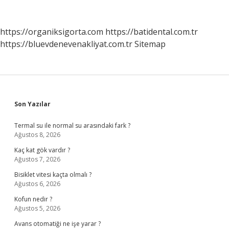
Ayrılması
Hangi
Alan
https://organiksigorta.com
https://batidental.com.tr
https://bluevdenevenakliyat.com.tr
Sitemap
Sidebar
Son Yazılar
Termal su ile normal su arasındaki fark ?
Ağustos 8, 2026
Kaç kat gök vardır ?
Ağustos 7, 2026
Bisiklet vitesi kaçta olmalı ?
Ağustos 6, 2026
Kofun nedir ?
Ağustos 5, 2026
Avans otomatiği ne işe yarar ?