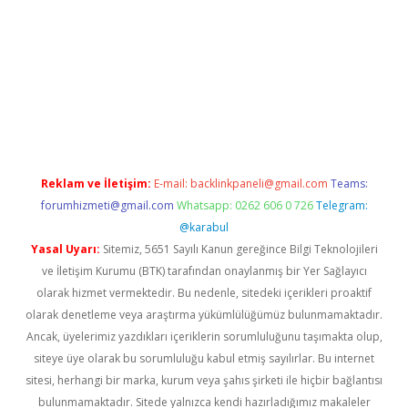
riş
famecasino giriş
ilbet giriş adresi
www.betexper.xyz/
Reklam ve İletişim:
E-mail:
backlinkpaneli@gmail.com
Teams:
forumhizmeti@gmail.com
Whatsapp: 0262 606 0 726
Telegram:
@karabul
Yasal Uyarı:
Sitemiz, 5651 Sayılı Kanun gereğince Bilgi Teknolojileri
ve İletişim Kurumu (BTK) tarafından onaylanmış bir Yer Sağlayıcı
olarak hizmet vermektedir. Bu nedenle, sitedeki içerikleri proaktif
olarak denetleme veya araştırma yükümlülüğümüz bulunmamaktadır.
Ancak, üyelerimiz yazdıkları içeriklerin sorumluluğunu taşımakta olup,
siteye üye olarak bu sorumluluğu kabul etmiş sayılırlar. Bu internet
sitesi, herhangi bir marka, kurum veya şahıs şirketi ile hiçbir bağlantısı
bulunmamaktadır. Sitede yalnızca kendi hazırladığımız makaleler