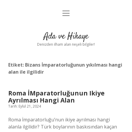
menüyü
Anasayfa
aç
Gizlilik Politikası
Ada ve Hikaye
Yasal Uyarı
Denizden ilham alan neşeli bilgiler!
Hakkımızda
Etiket:
Bizans İmparatorluğunun yıkılması hangi
alan ile ilgilidir
Roma İMparatorluğunun Ikiye
Ayrılması Hangi Alan
Tarih: Eylül 21, 2024
Roma İmparatorluğu’nun ikiye ayrılması hangi
alanla ilgilidir? Türk boylarının baskısından kaçan