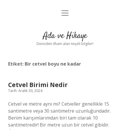
menüyü
Anasayfa
aç
Gizlilik Politikası
Ada ve Hikaye
Yasal Uyarı
Denizden ilham alan neşeli bilgiler!
Hakkımızda
Etiket:
Bir cetvel boyu ne kadar
Cetvel Birimi Nedir
Tarih: Aralık 30, 2024
Cetvel ve metre aynı mı? Cetveller genellikle 15
santimetre veya 30 santimetre uzunluğundadır.
Benim karışımlarımdan biri tam olarak 10
santimetredir! Bir metre uzun bir cetvel gibidir.