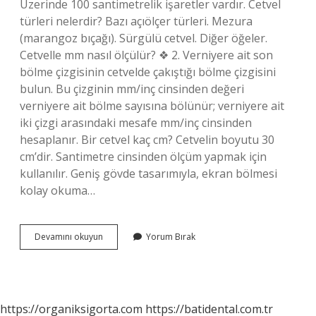
Üzerinde 100 santimetrelik işaretler vardır. Cetvel
türleri nelerdir? Bazı açıölçer türleri. Mezura
(marangoz bıçağı). Sürgülü cetvel. Diğer öğeler.
Cetvelle mm nasıl ölçülür? ❖ 2. Verniyere ait son
bölme çizgisinin cetvelde çakıştığı bölme çizgisini
bulun. Bu çizginin mm/inç cinsinden değeri
verniyere ait bölme sayısına bölünür; verniyere ait
iki çizgi arasındaki mesafe mm/inç cinsinden
hesaplanır. Bir cetvel kaç cm? Cetvelin boyutu 30
cm’dir. Santimetre cinsinden ölçüm yapmak için
kullanılır. Geniş gövde tasarımıyla, ekran bölmesi
kolay okuma…
Cetvel
Devamını okuyun
Yorum Bırak
Birimi
Nedir
https://organiksigorta.com
https://batidental.com.tr