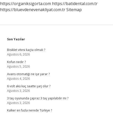
Vekalet
https://organiksigorta.com
https://batidental.com.tr
Ücreti
https://bluevdenevenakliyat.com.tr
Sitemap
Çıkar
Mı
Sidebar
Son Yazılar
Bisiklet vitesi kaçta olmalı ?
Ağustos 6, 2026
Kofun nedir ?
Ağustos 5, 2026
Avans otomatiği ne işe yarar ?
Ağustos 4, 2026
6 volt akü kaç saatte şarj olur ?
Ağustos 3, 2026
3 taş oyununda çapraz 3 taş yapılabilir mi ?
Ağustos 3, 2026
Kalker en fazla nerede Türkiye ?