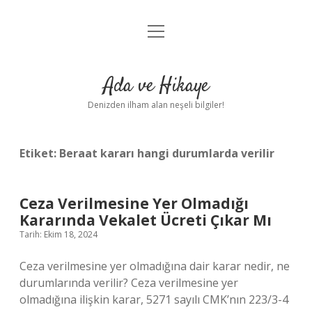
menüyü
Anasayfa
aç
Gizlilik Politikası
Ada ve Hikaye
Yasal Uyarı
Denizden ilham alan neşeli bilgiler!
Hakkımızda
Etiket:
Beraat kararı hangi durumlarda verilir
Ceza Verilmesine Yer Olmadığı
Kararında Vekalet Ücreti Çıkar Mı
Tarih: Ekim 18, 2024
Ceza verilmesine yer olmadığına dair karar nedir, ne
durumlarında verilir? Ceza verilmesine yer
olmadığına ilişkin karar, 5271 sayılı CMK’nın 223/3-4