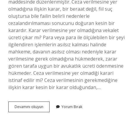
maddesinde düzenlenmiştir. Ceza verilmesine yer
olmadığına ilişkin karar, bir beraat değil, fiil suç
oluştursa bile failin belirli nedenlerle
cezalandırılmaması sonucunu doğuran kesin bir
karardır. Karar verilmesine yer olmadığına vekalet
ücreti çıkar mı? Para veya para ile ölçülebilen bir şeyi
ilgilendiren işlemlerin asılsız kalması halinde
mahkeme, davanın asılsız olması nedeniyle karar
verilmesine gerek olmadığına hükmederek, zarar
gören tarafa uygun bir avukatlık ücreti ödenmesine
hükmeder. Ceza verilmesine yer olmadiği karari
istinaf edilir mi? Ceza verilmesinin gerekmediğine
ilişkin karar kesin bir karar olduğundan,…
Ceza
Devamını okuyun
Yorum Bırak
Verilmesine
Yer
Olmadığı
Kararında