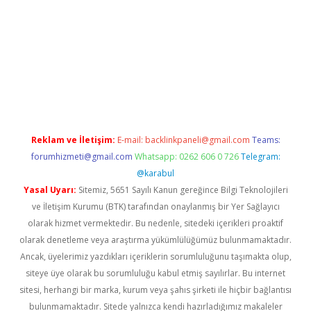
giriş
famecasino giriş
ilbet giriş adresi
www.betexper.xyz/
Reklam ve İletişim:
E-mail:
backlinkpaneli@gmail.com
Teams:
forumhizmeti@gmail.com
Whatsapp: 0262 606 0 726
Telegram:
@karabul
Yasal Uyarı:
Sitemiz, 5651 Sayılı Kanun gereğince Bilgi Teknolojileri
ve İletişim Kurumu (BTK) tarafından onaylanmış bir Yer Sağlayıcı
olarak hizmet vermektedir. Bu nedenle, sitedeki içerikleri proaktif
olarak denetleme veya araştırma yükümlülüğümüz bulunmamaktadır.
Ancak, üyelerimiz yazdıkları içeriklerin sorumluluğunu taşımakta olup,
siteye üye olarak bu sorumluluğu kabul etmiş sayılırlar. Bu internet
sitesi, herhangi bir marka, kurum veya şahıs şirketi ile hiçbir bağlantısı
bulunmamaktadır. Sitede yalnızca kendi hazırladığımız makaleler