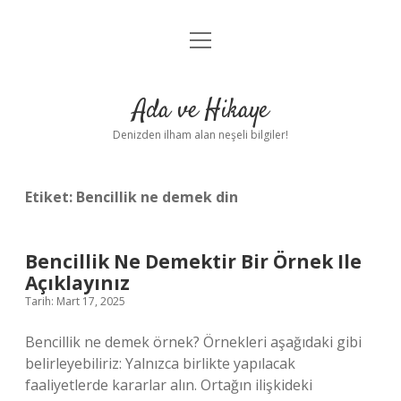
menüyü
Anasayfa
aç
Gizlilik Politikası
Ada ve Hikaye
Yasal Uyarı
Denizden ilham alan neşeli bilgiler!
Hakkımızda
Etiket:
Bencillik ne demek din
Bencillik Ne Demektir Bir Örnek Ile
Açıklayınız
Tarih: Mart 17, 2025
Bencillik ne demek örnek? Örnekleri aşağıdaki gibi
belirleyebiliriz: Yalnızca birlikte yapılacak
faaliyetlerde kararlar alın. Ortağın ilişkideki