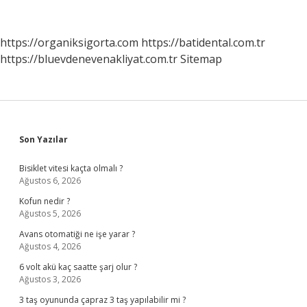
Bir
Örnek
Ile
https://organiksigorta.com
https://batidental.com.tr
Açıklayınız
https://bluevdenevenakliyat.com.tr
Sitemap
Sidebar
Son Yazılar
Bisiklet vitesi kaçta olmalı ?
Ağustos 6, 2026
Kofun nedir ?
Ağustos 5, 2026
Avans otomatiği ne işe yarar ?
Ağustos 4, 2026
6 volt akü kaç saatte şarj olur ?
Ağustos 3, 2026
3 taş oyununda çapraz 3 taş yapılabilir mi ?