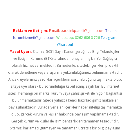
iriş
famecasino giriş
ilbet giriş adresi
www.betexper.xyz/
Reklam ve İletişim:
E-mail:
backlinkpaneli@gmail.com
Teams:
forumhizmeti@gmail.com
Whatsapp: 0262 606 0 726
Telegram:
@karabul
Yasal Uyarı:
Sitemiz, 5651 Sayılı Kanun gereğince Bilgi Teknolojileri
ve İletişim Kurumu (BTK) tarafından onaylanmış bir Yer Sağlayıcı
olarak hizmet vermektedir. Bu nedenle, sitedeki içerikleri proaktif
olarak denetleme veya araştırma yükümlülüğümüz bulunmamaktadır.
Ancak, üyelerimiz yazdıkları içeriklerin sorumluluğunu taşımakta olup,
siteye üye olarak bu sorumluluğu kabul etmiş sayılırlar. Bu internet
sitesi, herhangi bir marka, kurum veya şahıs şirketi ile hiçbir bağlantısı
bulunmamaktadır. Sitede yalnızca kendi hazırladığımız makaleler
paylaşılmaktadır. Burada yer alan içerikler haber niteliği taşımamakta
olup, gerçek kurum ve kişiler hakkında paylaşım yapılmamaktadır.
Gerçek kurum ve kişiler ile isim benzerlikleri tamamen tesadüfidir.
Sitemiz, kar amacı gütmeyen ve tamamen ücretsiz bir bilgi paylaşım