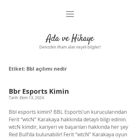
menüyü
Anasayfa
aç
Gizlilik Politikası
Ada ve Hikaye
Yasal Uyarı
Denizden ilham alan neşeli bilgiler!
Hakkımızda
Etiket:
Bbl açılımı nedir
Bbr Esports Kimin
Tarih: Ekim 13, 2024
Bbl esports kimin? BBL Esports’un kurucularından
Ferit “wtcN” Karakaya hakkında detaylı bilgi edinin.
wtcN kimdir, kariyeri ve başarıları hakkında her şey
Red Bull’da bulunabilir! Ferit “wtcN” Karakaya oyun