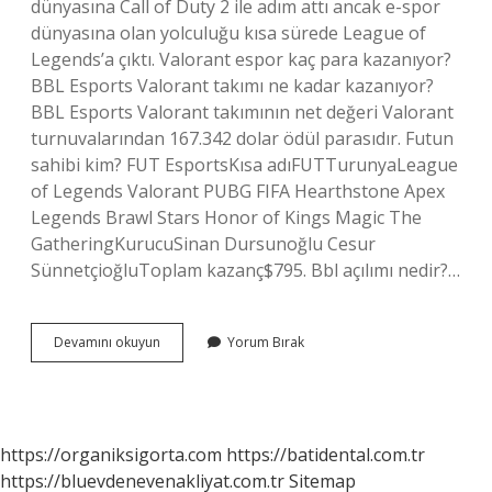
dünyasına Call of Duty 2 ile adım attı ancak e-spor
dünyasına olan yolculuğu kısa sürede League of
Legends’a çıktı. Valorant espor kaç para kazanıyor?
BBL Esports Valorant takımı ne kadar kazanıyor?
BBL Esports Valorant takımının net değeri Valorant
turnuvalarından 167.342 dolar ödül parasıdır. Futun
sahibi kim? FUT EsportsKısa adıFUTTurunyaLeague
of Legends Valorant PUBG FIFA Hearthstone Apex
Legends Brawl Stars Honor of Kings Magic The
GatheringKurucuSinan Dursunoğlu Cesur
SünnetçioğluToplam kazanç$795. Bbl açılımı nedir?…
Bbr
Devamını okuyun
Yorum Bırak
Esports
Kimin
https://organiksigorta.com
https://batidental.com.tr
https://bluevdenevenakliyat.com.tr
Sitemap