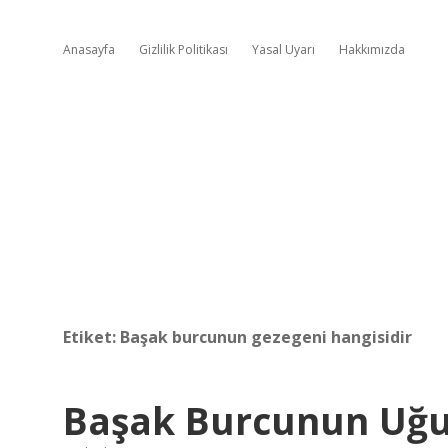
Anasayfa
Gizlilik Politikası
Yasal Uyarı
Hakkımızda
Etiket:
Başak burcunun gezegeni hangisidir
Başak Burcunun Uğur