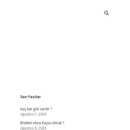
Sidebar
Son Yazılar
ilbet yeni giriş
fame
Kaç kat gök vardır ?
Ağustos 7, 2026
Bisiklet vitesi kaçta olmalı ?
Ağustos 6, 2026