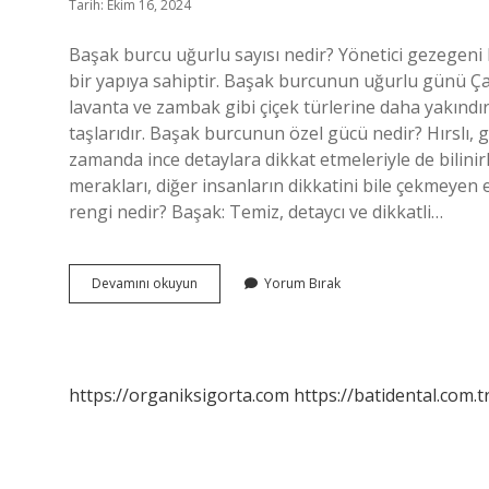
Tarih: Ekim 16, 2024
Başak burcu uğurlu sayısı nedir? Yönetici gezegeni
bir yapıya sahiptir. Başak burcunun uğurlu günü Çar
lavanta ve zambak gibi çiçek türlerine daha yakındır;
taşlarıdır. Başak burcunun özel gücü nedir? Hırslı, gü
zamanda ince detaylara dikkat etmeleriyle de bilinirl
merakları, diğer insanların dikkatini bile çekmeyen
rengi nedir? Başak: Temiz, detaycı ve dikkatli…
Başak
Devamını okuyun
Yorum Bırak
Burcunun
Uğurlu
Sayıları
Nelerdir
https://organiksigorta.com
https://batidental.com.t