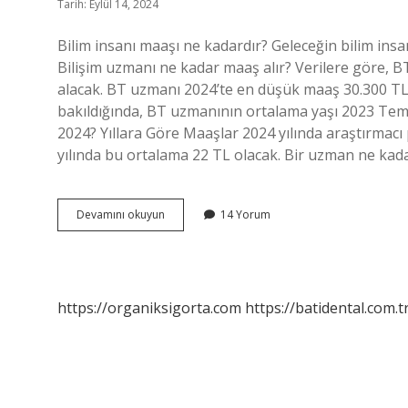
Tarih: Eylül 14, 2024
Bilim insanı maaşı ne kadardır? Geleceğin bilim insa
Bilişim uzmanı ne kadar maaş alır? Verilere göre, B
alacak. BT uzmanı 2024’te en düşük maaş 30.300 TL 
bakıldığında, BT uzmanının ortalama yaşı 2023 Temm
2024? Yıllara Göre Maaşlar 2024 yılında araştırmacı
yılında bu ortalama 22 TL olacak. Bir uzman ne kadar
Bilim
Devamını okuyun
14 Yorum
Uzmanı
Ne
Kadar
Maaş
Alır
https://organiksigorta.com
https://batidental.com.t