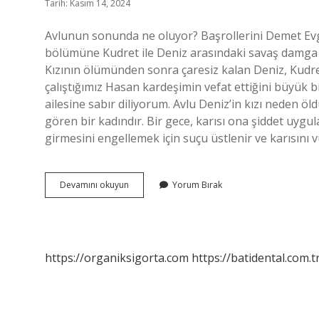
Tarih: Kasım 14, 2024
Avlunun sonunda ne oluyor? Başrollerini Demet Evg
bölümüne Kudret ile Deniz arasındaki savaş damga vu
Kızının ölümünden sonra çaresiz kalan Deniz, Kudret
çalıştığımız Hasan kardeşimin vefat ettiğini büyük
ailesine sabır diliyorum. Avlu Deniz’in kızı neden ö
gören bir kadındır. Bir gece, karısı ona şiddet uygula
girmesini engellemek için suçu üstlenir ve karısını v
Avlunun
Devamını okuyun
Yorum Bırak
Sonunda
Ne
Oldu
https://organiksigorta.com
https://batidental.com.t