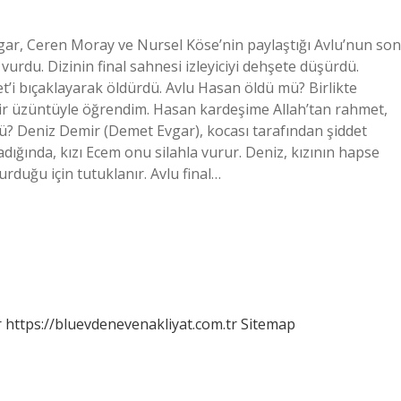
ar, Ceren Moray ve Nursel Köse’nin paylaştığı Avlu’nun son
rdu. Dizinin final sahnesi izleyiciyi dehşete düşürdü.
’i bıçaklayarak öldürdü. Avlu Hasan öldü mü? Birlikte
 bir üzüntüyle öğrendim. Hasan kardeşime Allah’tan rahmet,
ldü? Deniz Demir (Demet Evgar), kocası tarafından şiddet
dığında, kızı Ecem onu ​​silahla vurur. Deniz, kızının hapse
urduğu için tutuklanır. Avlu final…
r
https://bluevdenevenakliyat.com.tr
Sitemap