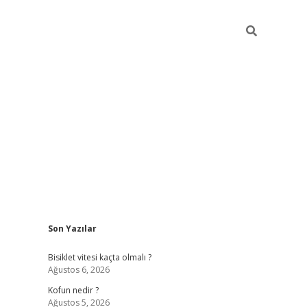
Sidebar
Son Yazılar
ilbet yeni giriş
fame
Bisiklet vitesi kaçta olmalı ?
Ağustos 6, 2026
Kofun nedir ?
Ağustos 5, 2026