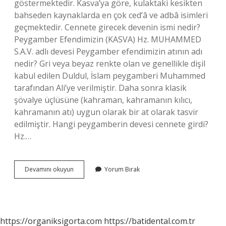
göstermektedir. Kasva’ya göre, kulaktaki kesikten
bahseden kaynaklarda en çok ced’â ve adbâ isimleri
geçmektedir. Cennete girecek devenin ismi nedir?
Peygamber Efendimizin (KASVA) Hz. MUHAMMED
S.A.V. adlı devesi Peygamber efendimizin atının adı
nedir? Gri veya beyaz renkte olan ve genellikle dişil
kabul edilen Duldul, İslam peygamberi Muhammed
tarafından Ali’ye verilmiştir. Daha sonra klasik
şövalye üçlüsüne (kahraman, kahramanın kılıcı,
kahramanın atı) uygun olarak bir at olarak tasvir
edilmiştir. Hangi peygamberin devesi cennete girdi?
Hz.…
Kusva
Devamını okuyun
Yorum Bırak
Peygamber
Ne
Demek
https://organiksigorta.com
https://batidental.com.tr