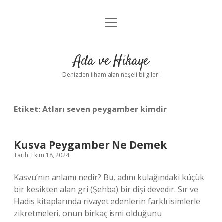
menüyü
Anasayfa
aç
Gizlilik Politikası
Ada ve Hikaye
Yasal Uyarı
Denizden ilham alan neşeli bilgiler!
Hakkımızda
Etiket:
Atları seven peygamber kimdir
Kusva Peygamber Ne Demek
Tarih: Ekim 18, 2024
Kasvu’nın anlamı nedir? Bu, adını kulağındaki küçük
bir kesikten alan gri (Şehba) bir dişi devedir. Sır ve
Hadis kitaplarında rivayet edenlerin farklı isimlerle
zikretmeleri, onun birkaç ismi olduğunu