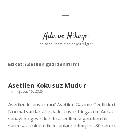
menüyü
Anasayfa
aç
Gizlilik Politikası
Ada ve Hikaye
Yasal Uyarı
Denizden ilham alan neşeli bilgiler!
Hakkımızda
Etiket:
Asetilen gazı zehirli mi
Asetilen Kokusuz Mudur
Tarih: Şubat 15, 2025
Asetilen kokusuz mu? Asetilen Gazının Özellikleri
Normal şartlar altında kokusuz bir gazdır. Ancak
sanayi bölgesinde dikkat edilmesi gereken bir
sarımsak kokusu ile kokulandırılmıştır. -80 derece