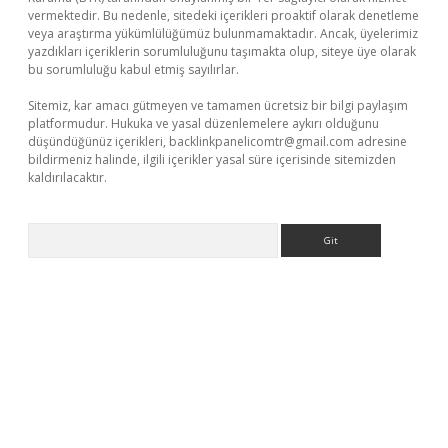
vermektedir. Bu nedenle, sitedeki içerikleri proaktif olarak denetleme
veya araştırma yükümlülüğümüz bulunmamaktadır. Ancak, üyelerimiz
yazdıkları içeriklerin sorumluluğunu taşımakta olup, siteye üye olarak
bu sorumluluğu kabul etmiş sayılırlar.
Sitemiz, kar amacı gütmeyen ve tamamen ücretsiz bir bilgi paylaşım
platformudur. Hukuka ve yasal düzenlemelere aykırı olduğunu
düşündüğünüz içerikleri,
backlinkpanelicomtr@gmail.com
adresine
bildirmeniz halinde, ilgili içerikler yasal süre içerisinde sitemizden
kaldırılacaktır.
Arama
t yeni giriş
famecasino giriş
ilbet giriş adresi
www.betexper.xy