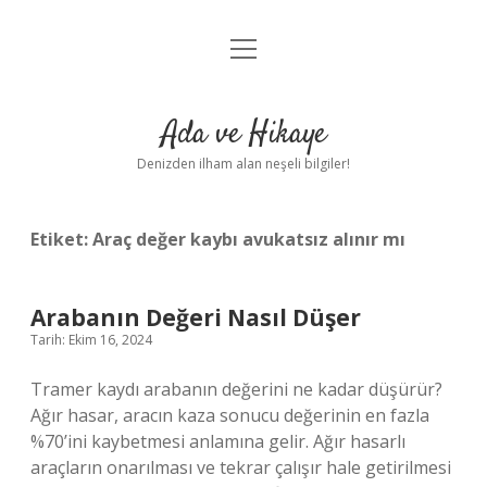
menüyü
Anasayfa
aç
Gizlilik Politikası
Ada ve Hikaye
Yasal Uyarı
Denizden ilham alan neşeli bilgiler!
Hakkımızda
Etiket:
Araç değer kaybı avukatsız alınır mı
Arabanın Değeri Nasıl Düşer
Tarih: Ekim 16, 2024
Tramer kaydı arabanın değerini ne kadar düşürür?
Ağır hasar, aracın kaza sonucu değerinin en fazla
%70’ini kaybetmesi anlamına gelir. Ağır hasarlı
araçların onarılması ve tekrar çalışır hale getirilmesi