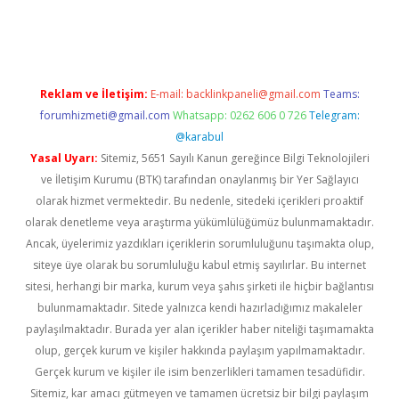
riş
famecasino giriş
ilbet giriş adresi
www.betexper.xyz/
Reklam ve İletişim:
E-mail:
backlinkpaneli@gmail.com
Teams:
forumhizmeti@gmail.com
Whatsapp: 0262 606 0 726
Telegram:
@karabul
Yasal Uyarı:
Sitemiz, 5651 Sayılı Kanun gereğince Bilgi Teknolojileri
ve İletişim Kurumu (BTK) tarafından onaylanmış bir Yer Sağlayıcı
olarak hizmet vermektedir. Bu nedenle, sitedeki içerikleri proaktif
olarak denetleme veya araştırma yükümlülüğümüz bulunmamaktadır.
Ancak, üyelerimiz yazdıkları içeriklerin sorumluluğunu taşımakta olup,
siteye üye olarak bu sorumluluğu kabul etmiş sayılırlar. Bu internet
sitesi, herhangi bir marka, kurum veya şahıs şirketi ile hiçbir bağlantısı
bulunmamaktadır. Sitede yalnızca kendi hazırladığımız makaleler
paylaşılmaktadır. Burada yer alan içerikler haber niteliği taşımamakta
olup, gerçek kurum ve kişiler hakkında paylaşım yapılmamaktadır.
Gerçek kurum ve kişiler ile isim benzerlikleri tamamen tesadüfidir.
Sitemiz, kar amacı gütmeyen ve tamamen ücretsiz bir bilgi paylaşım