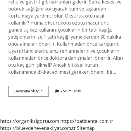
reflü ve gastrit gibi sorunları giderir. Safra kesesi ve
böbrek sağlığını koruyarak kum ve taşlardan
kurtulmaya yardımcı olur. Öksürük otu nasıl
kullanılır? Huma öksürükotu özütü macununu
günde üç kez kullanın; çocukların bir tatlı kaşığı,
yetişkinlerin ise 1 tatlı kaşığı yemeklerden 30 dakika
önce almaları önerilir. Kullanmadan önce karıştırın.
Uyarı: Hamilelerin, emziren annelerin ve çocukların
kullanmadan önce doktora danışmaları önerilir. Altın
otu kaç gün içilmeli? Ancak bitkisel kürün
kullanımında dikkat edilmesi gereken önemli bir…
Altın
Devamını okuyun
Yorum Bırak
Otu
Öksürüğe
Iyi
Gelir
Mi
https://organiksigorta.com
https://batidental.com.tr
https://bluevdenevenakliyat.com.tr
Sitemap