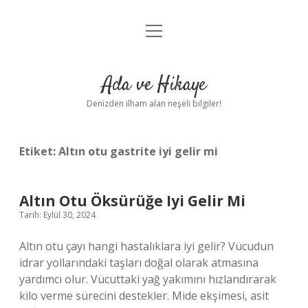
menüyü
Anasayfa
aç
Gizlilik Politikası
Ada ve Hikaye
Yasal Uyarı
Denizden ilham alan neşeli bilgiler!
Hakkımızda
Etiket:
Altın otu gastrite iyi gelir mi
Altın Otu Öksürüğe Iyi Gelir Mi
Tarih: Eylül 30, 2024
Altın otu çayı hangi hastalıklara iyi gelir? Vücudun
idrar yollarındaki taşları doğal olarak atmasına
yardımcı olur. Vücuttaki yağ yakımını hızlandırarak
kilo verme sürecini destekler. Mide ekşimesi, asit