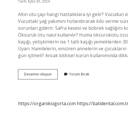
Tarih: Eylül 30, 2024
Altın otu çayı hangi hastalıklara iyi gelir? Vücudun i
Vücuttaki yağ yakımını hızlandırarak kilo verme sürec
sorunları giderir. Safra kesesi ve böbrek sağlığını
Öksürük otu nasıl kullanılır? Huma öksürükotu özüt
kaşığı, yetişkinlerin ise 1 tatlı kaşığı yemeklerden 
Uyarı: Hamilelerin, emziren annelerin ve çocukların
gün içilmeli? Ancak bitkisel kürün kullanımında dik
Altın
Devamını okuyun
Yorum Bırak
Otu
Öksürüğe
Iyi
Gelir
Mi
https://organiksigorta.com
https://batidental.com.t