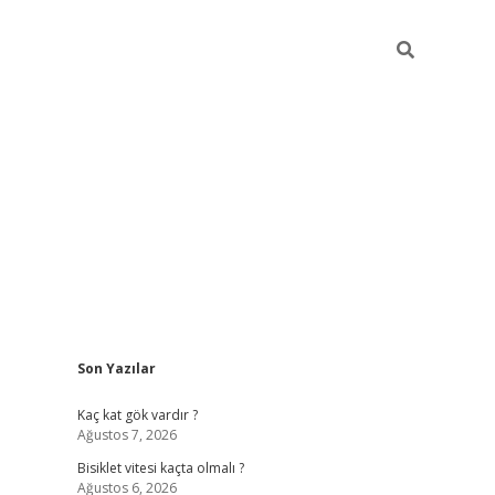
Sidebar
Son Yazılar
ilbet yeni giriş
fam
Kaç kat gök vardır ?
Ağustos 7, 2026
Bisiklet vitesi kaçta olmalı ?
Ağustos 6, 2026