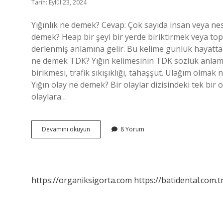
Tarih: Eylül 23, 2024
Yığınlık ne demek? Cevap: Çok sayıda insan veya ne
demek? Heap bir şeyi bir yerde biriktirmek veya top
derlenmiş anlamına gelir. Bu kelime günlük hayatta “h
ne demek TDK? Yığın kelimesinin TDK sözlük anlamı ise
birikmesi, trafik sıkışıklığı, tahaşşüt. Ulağım olmak 
Yığın olay ne demek? Bir olaylar dizisindeki tek bir o
olaylara…
Yığımlık
Devamını okuyun
8 Yorum
Ne
Demek
https://organiksigorta.com
https://batidental.com.t