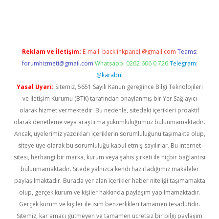
iriş
famecasino giriş
ilbet giriş adresi
www.betexper.xyz/
Reklam ve İletişim:
E-mail:
backlinkpaneli@gmail.com
Teams:
forumhizmeti@gmail.com
Whatsapp: 0262 606 0 726
Telegram:
@karabul
Yasal Uyarı:
Sitemiz, 5651 Sayılı Kanun gereğince Bilgi Teknolojileri
ve İletişim Kurumu (BTK) tarafından onaylanmış bir Yer Sağlayıcı
olarak hizmet vermektedir. Bu nedenle, sitedeki içerikleri proaktif
olarak denetleme veya araştırma yükümlülüğümüz bulunmamaktadır.
Ancak, üyelerimiz yazdıkları içeriklerin sorumluluğunu taşımakta olup,
siteye üye olarak bu sorumluluğu kabul etmiş sayılırlar. Bu internet
sitesi, herhangi bir marka, kurum veya şahıs şirketi ile hiçbir bağlantısı
bulunmamaktadır. Sitede yalnızca kendi hazırladığımız makaleler
paylaşılmaktadır. Burada yer alan içerikler haber niteliği taşımamakta
olup, gerçek kurum ve kişiler hakkında paylaşım yapılmamaktadır.
Gerçek kurum ve kişiler ile isim benzerlikleri tamamen tesadüfidir.
Sitemiz, kar amacı gütmeyen ve tamamen ücretsiz bir bilgi paylaşım