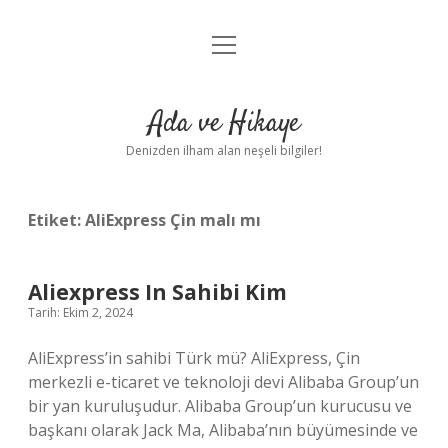
menüyü
Anasayfa
aç
Gizlilik Politikası
Ada ve Hikaye
Yasal Uyarı
Denizden ilham alan neşeli bilgiler!
Hakkımızda
Etiket:
AliExpress Çin malı mı
Aliexpress In Sahibi Kim
Tarih: Ekim 2, 2024
AliExpress’in sahibi Türk mü? AliExpress, Çin
merkezli e-ticaret ve teknoloji devi Alibaba Group’un
bir yan kuruluşudur. Alibaba Group’un kurucusu ve
başkanı olarak Jack Ma, Alibaba’nın büyümesinde ve