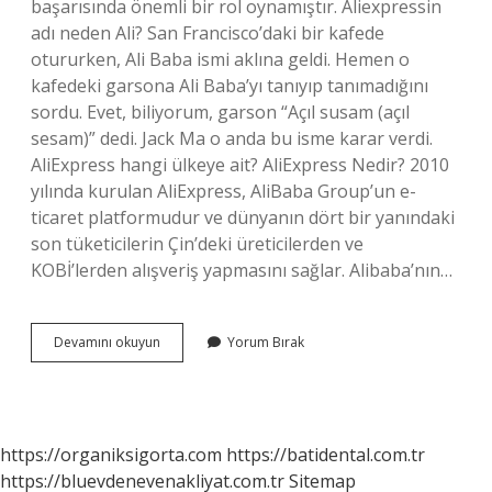
başarısında önemli bir rol oynamıştır. Aliexpressin
adı neden Ali? San Francisco’daki bir kafede
otururken, Ali Baba ismi aklına geldi. Hemen o
kafedeki garsona Ali Baba’yı tanıyıp tanımadığını
sordu. Evet, biliyorum, garson “Açıl susam (açıl
sesam)” dedi. Jack Ma o anda bu isme karar verdi.
AliExpress hangi ülkeye ait? AliExpress Nedir? 2010
yılında kurulan AliExpress, AliBaba Group’un e-
ticaret platformudur ve dünyanın dört bir yanındaki
son tüketicilerin Çin’deki üreticilerden ve
KOBİ’lerden alışveriş yapmasını sağlar. Alibaba’nın…
Aliexpress
Devamını okuyun
Yorum Bırak
In
Sahibi
Kim
https://organiksigorta.com
https://batidental.com.tr
https://bluevdenevenakliyat.com.tr
Sitemap