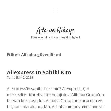
menüyü
Anasayfa
aç
Gizlilik Politikası
Ada ve Hikaye
Yasal Uyarı
Denizden ilham alan neşeli bilgiler!
Hakkımızda
Etiket:
Alibaba güvenilir mi
Aliexpress In Sahibi Kim
Tarih: Ekim 2, 2024
AliExpress’in sahibi Türk mü? AliExpress, Çin
merkezli e-ticaret ve teknoloji devi Alibaba Group’un
bir yan kuruluşudur. Alibaba Group’un kurucusu ve
başkanı olarak Jack Ma, Alibaba’nın büyümesinde ve