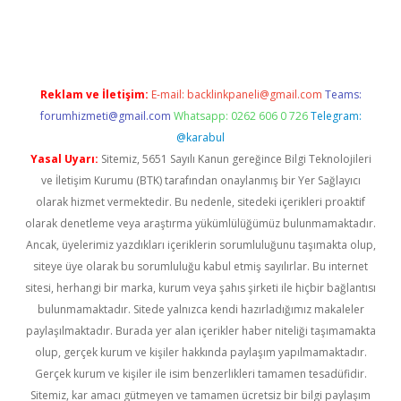
iriş
famecasino giriş
ilbet giriş adresi
www.betexper.xyz/
Reklam ve İletişim:
E-mail:
backlinkpaneli@gmail.com
Teams:
forumhizmeti@gmail.com
Whatsapp: 0262 606 0 726
Telegram:
@karabul
Yasal Uyarı:
Sitemiz, 5651 Sayılı Kanun gereğince Bilgi Teknolojileri
ve İletişim Kurumu (BTK) tarafından onaylanmış bir Yer Sağlayıcı
olarak hizmet vermektedir. Bu nedenle, sitedeki içerikleri proaktif
olarak denetleme veya araştırma yükümlülüğümüz bulunmamaktadır.
Ancak, üyelerimiz yazdıkları içeriklerin sorumluluğunu taşımakta olup,
siteye üye olarak bu sorumluluğu kabul etmiş sayılırlar. Bu internet
sitesi, herhangi bir marka, kurum veya şahıs şirketi ile hiçbir bağlantısı
bulunmamaktadır. Sitede yalnızca kendi hazırladığımız makaleler
paylaşılmaktadır. Burada yer alan içerikler haber niteliği taşımamakta
olup, gerçek kurum ve kişiler hakkında paylaşım yapılmamaktadır.
Gerçek kurum ve kişiler ile isim benzerlikleri tamamen tesadüfidir.
Sitemiz, kar amacı gütmeyen ve tamamen ücretsiz bir bilgi paylaşım