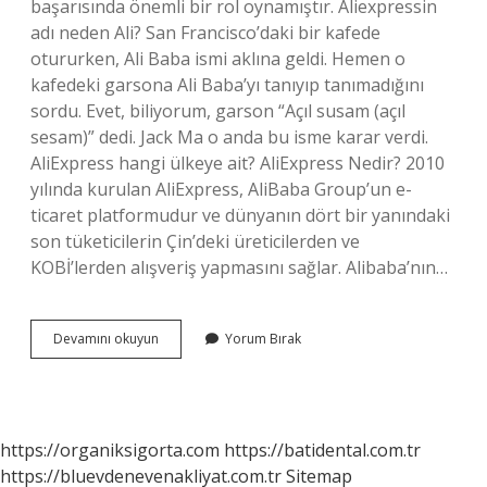
başarısında önemli bir rol oynamıştır. Aliexpressin
adı neden Ali? San Francisco’daki bir kafede
otururken, Ali Baba ismi aklına geldi. Hemen o
kafedeki garsona Ali Baba’yı tanıyıp tanımadığını
sordu. Evet, biliyorum, garson “Açıl susam (açıl
sesam)” dedi. Jack Ma o anda bu isme karar verdi.
AliExpress hangi ülkeye ait? AliExpress Nedir? 2010
yılında kurulan AliExpress, AliBaba Group’un e-
ticaret platformudur ve dünyanın dört bir yanındaki
son tüketicilerin Çin’deki üreticilerden ve
KOBİ’lerden alışveriş yapmasını sağlar. Alibaba’nın…
Aliexpress
Devamını okuyun
Yorum Bırak
In
Sahibi
Kim
https://organiksigorta.com
https://batidental.com.tr
https://bluevdenevenakliyat.com.tr
Sitemap