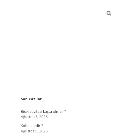
Sidebar
Son Yazılar
ilbet yeni giriş
fam
Bisiklet vitesi kaçta olmalı ?
Ağustos 6, 2026
Kofun nedir ?
Ağustos 5, 2026