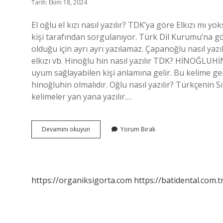
Tarih: Ekim 18, 2024
El oğlu el kızı nasıl yazılır? TDK’ya göre Elkızı mı yo
kişi tarafından sorgulanıyor. Türk Dil Kurumu’na gör
olduğu için ayrı ayrı yazılamaz. Çapanoğlu nasıl yazı
elkızı vb. Hinoğlu hin nasıl yazılır TDK? HİNOĞLU
uyum sağlayabilen kişi anlamına gelir. Bu kelime gene
hinoğluhin olmalıdır. Oğlu nasıl yazılır? Türkçenin Sı
kelimeler yan yana yazılır.…
Eloğlu
Devamını okuyun
Yorum Bırak
Nasıl
Yazılır
https://organiksigorta.com
https://batidental.com.t