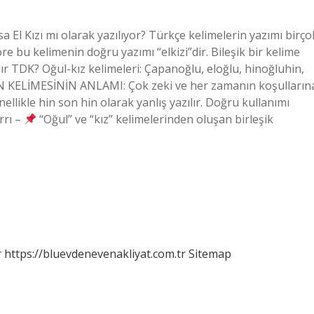
ksa El Kızı mı olarak yazılıyor? Türkçe kelimelerin yazımı birço
e bu kelimenin doğru yazımı “elkizi”dir. Bileşik bir kelime
lır TDK? Oğul-kız kelimeleri: Çapanoğlu, eloğlu, hinoğluhin,
HİN KELİMESİNİN ANLAMI: Çok zeki ve her zamanın koşulların
llikle hin son hin olarak yanlış yazılır. Doğru kullanımı
rrı –
“Oğul” ve “kız” kelimelerinden oluşan birleşik
r
https://bluevdenevenakliyat.com.tr
Sitemap