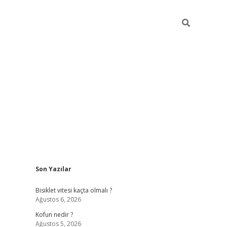
Sidebar
Son Yazılar
ilbet yeni giriş
fame
Bisiklet vitesi kaçta olmalı ?
Ağustos 6, 2026
Kofun nedir ?
Ağustos 5, 2026