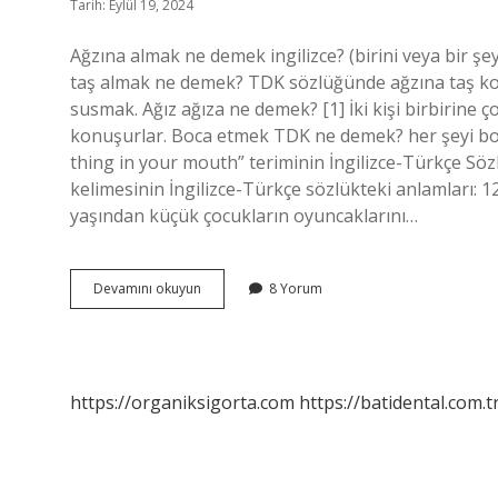
Tarih: Eylül 19, 2024
Ağzına almak ne demek ingilizce? (birini veya bir ş
taş almak ne demek? TDK sözlüğünde ağzına taş ko
susmak. Ağız ağıza ne demek? [1] İki kişi birbirine 
konuşurlar. Boca etmek TDK ne demek? her şeyi boşa
thing in your mouth” teriminin İngilizce-Türkçe Sözl
kelimesinin İngilizce-Türkçe sözlükteki anlamları: 
yaşından küçük çocukların oyuncaklarını…
Agza
Devamını okuyun
8 Yorum
Almak
Ne
Demek
https://organiksigorta.com
https://batidental.com.t