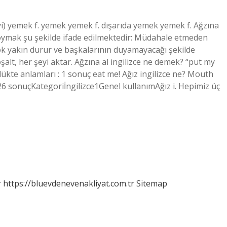
eyi) yemek f. yemek yemek f. dışarıda yemek yemek f. Ağzına
ymak şu şekilde ifade edilmektedir: Müdahale etmeden
çok yakın durur ve başkalarının duyamayacağı şekilde
lt, her şeyi aktar. Ağzına al ingilizce ne demek? “put my
ükte anlamları : 1 sonuç eat me! Ağız ingilizce ne? Mouth
126 sonuçKategoriİngilizce1Genel kullanımAğız i. Hepimiz üç
r
https://bluevdenevenakliyat.com.tr
Sitemap