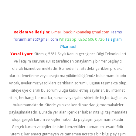
giriş
famecasino giriş
ilbet giriş adresi
www.betexper.xyz/
Reklam ve İletişim:
E-mail:
backlinkpaneli@gmail.com
Teams:
forumhizmeti@gmail.com
Whatsapp: 0262 606 0 726
Telegram:
@karabul
Yasal Uyarı:
Sitemiz, 5651 Sayılı Kanun gereğince Bilgi Teknolojileri
ve İletişim Kurumu (BTK) tarafından onaylanmış bir Yer Sağlayıcı
olarak hizmet vermektedir. Bu nedenle, sitedeki içerikleri proaktif
olarak denetleme veya araştırma yükümlülüğümüz bulunmamaktadır.
Ancak, üyelerimiz yazdıkları içeriklerin sorumluluğunu taşımakta olup,
siteye üye olarak bu sorumluluğu kabul etmiş sayılırlar. Bu internet
sitesi, herhangi bir marka, kurum veya şahıs şirketi ile hiçbir bağlantısı
bulunmamaktadır. Sitede yalnızca kendi hazırladığımız makaleler
paylaşılmaktadır. Burada yer alan içerikler haber niteliği taşımamakta
olup, gerçek kurum ve kişiler hakkında paylaşım yapılmamaktadır.
Gerçek kurum ve kişiler ile isim benzerlikleri tamamen tesadüfidir.
Sitemiz, kar amacı gütmeyen ve tamamen ücretsiz bir bilgi paylaşım