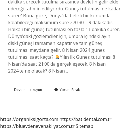
dakika sürecek tutulma sırasında devletin gelir elde
edeceği tahmin ediliyordu. Güneş tutulması ne kadar
sürer? Buna göre, Dünya’da belirli bir konumda
kalabileceği maksimum süre 270:30 = 9 dakikadır.
Halkalı bir güneş tutulması en fazla 11 dakika sürer.
Dünya’daki gözlemciler için, umbra içindeki ayın
diski güneşi tamamen kapatır ve tam güneş
tutulması meydana gelir. 8 Nisan 2024 güneş
tutulması saat kaçta?
Yılın ilk Güneş tutulması 8
Nisan’da saat 21:00’da gerçekleşecek. 8 Nisan
2024’te ne olacak? 8 Nisan…
8
Devamını okuyun
Yorum Bırak
Nisan
Güneş
Tutulması
Kaç
Dakika
https://organiksigorta.com
https://batidental.com.tr
Sürer
https://bluevdenevenakliyat.com.tr
Sitemap