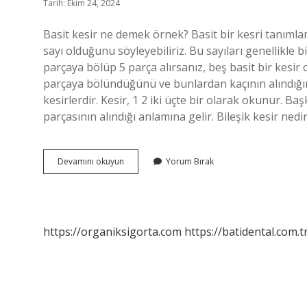
Tarih: Ekim 24, 2024
Basit kesir ne demek örnek? Basit bir kesri tanıml
sayı olduğunu söyleyebiliriz. Bu sayıları genellikle 
parçaya bölüp 5 parça alırsanız, beş basit bir kesir o
parçaya bölündüğünü ve bunlardan kaçının alındığını 
kesirlerdir. Kesir, 1 2 iki üçte bir olarak okunur. Ba
parçasının alındığı anlamına gelir. Bileşik kesir nedir 
3
Devamını okuyun
Yorum Bırak
Sınıf
Basit
Kesir
Nedir
https://organiksigorta.com
https://batidental.com.t