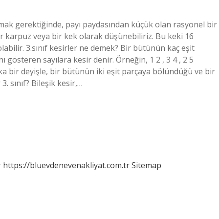
amak gerektiğinde, payı paydasından küçük olan rasyonel bir
bir karpuz veya bir kek olarak düşünebiliriz. Bu keki 16
labilir. 3.sınıf kesirler ne demek? Bir bütünün kaç eşit
gösteren sayılara kesir denir. Örneğin, 1 2 , 3 4 , 2 5
şka bir deyişle, bir bütünün iki eşit parçaya bölündüğü ve bir
3. sınıf? Bileşik kesir,…
r
https://bluevdenevenakliyat.com.tr
Sitemap