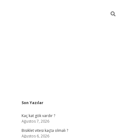
Sidebar
Son Yazılar
ilbet yeni giriş
fam
Kaç kat gök vardır ?
Ağustos 7, 2026
Bisiklet vitesi kaçta olmalı ?
Ağustos 6, 2026