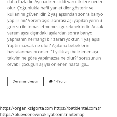
daha fazladır. Aşı nadiren ciddi yan etkilere neden
olur. Çoğunlukla hafif yan etkiler gösterir ve
kullanımı güvenlidir. 2 yaş aşısından sonra banyo
yapılır mı? Verem aşısı sonrası aşı yapılan yerin 3
gün su ile temas etmemesi gerekmektedir. Ancak
verem aşısı dışındaki aşılardan sonra banyo
yapmanın herhangi bir zararı yoktur. 1 yaş aşısı
Yaptırmazsak ne olur? Aşılama bebeklerin
hastalanmasını önler. “1 yıllık aşı belirlenen aşı
takvimine göre yapılmazsa ne olur?” sorusunun
cevabı, çocuğun aşıyla önlenen hastalığa…
2
Devamını okuyun
14 Yorum
Yaş
Aşısı
Zararlı
Mı
https://organiksigorta.com
https://batidental.com.tr
https://bluevdenevenakliyat.com.tr
Sitemap