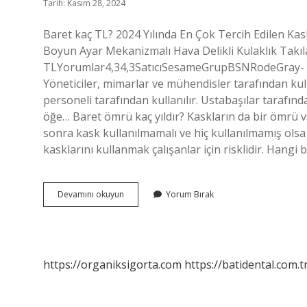
Tarih: Kasım 28, 2024
Baret kaç TL? 2024 Yılında En Çok Tercih Edilen Kas
Boyun Ayar Mekanizmalı Hava Delikli Kulaklık Takıl
TLYorumlar4,34,3SatıcıSesameGrupBSNRodeGray- Kaç 
Yöneticiler, mimarlar ve mühendisler tarafından kulla
personeli tarafından kullanılır. Ustabaşılar tarafınd
öğe… Baret ömrü kaç yıldır? Kaskların da bir ömrü var
sonra kask kullanılmamalı ve hiç kullanılmamış olsa 
kasklarını kullanmak çalışanlar için risklidir. Hangi 
Baret
Devamını okuyun
Yorum Bırak
Fiyatları
Ne
Kadar
https://organiksigorta.com
https://batidental.com.t