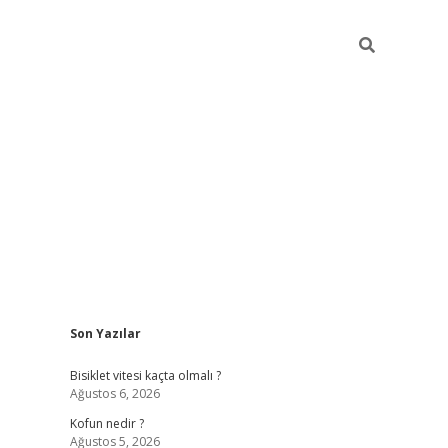
Sidebar
Son Yazılar
ilbet yeni giriş
fame
Bisiklet vitesi kaçta olmalı ?
Ağustos 6, 2026
Kofun nedir ?
Ağustos 5, 2026