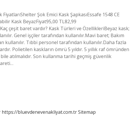
k FiyatlarıShelter Şok Emici Kask ŞapkasıEssafe 1548 CE
abilir Kask BeyazFiyat95,00 TL82,99
çeşit baret vardır? Kask Türleri ve ÖzellikleriBeyaz kask;
nılır. Genel işçiler tarafından kullanılır.Mavi baret; Bakım
an kullanılır. Tıbbi personel tarafından kullanılır.Daha fazla
dır. Polietilen kaskların ömrü 5 yıldır. 5 yıllık raf ömründen
bile atılmalıdır. Son kullanma tarihi geçmiş güvenlik
bareti…
r
https://bluevdenevenakliyat.com.tr
Sitemap