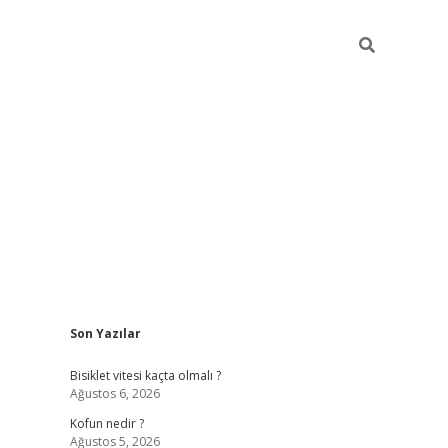
Sidebar
Son Yazılar
ilbet yeni giriş
fame
Bisiklet vitesi kaçta olmalı ?
Ağustos 6, 2026
Kofun nedir ?
Ağustos 5, 2026