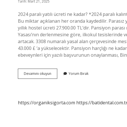
Tarih: Mart 21, 2025
2024 paralı yatılı ücreti ne kadar? *2024 paralı kalın
Bu miktar açıklanan her oranda kaydedilir. Parasız ya
yıllık hostel ücreti 27.900.00 TL’dir. Pansiyon para
Yasası’nın derlenmesine göre, ilkokul tesislerinde ve
artacak. 3308 numaralı yasal alan çerçevesinde mesle
43.000 £ ‘a yükselecektir. Pansiyon harçlığı ne kad
ebeveynleri için yazılı başvurunun onaylanması, B
Paralı
Devamını okuyun
Yorum Bırak
Yatılılık
Ücreti
Ne
Kadar
https://organiksigorta.com
https://batidental.com.t