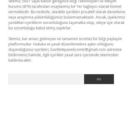
Sitemiz, 5651 Sayılı Kanun gereğince Bilgi Teknolojileri ve İletişim
Kurumu (BTK) tarafından onaylanmış bir Yer Sağlayıcı olarak hizmet
vermektedir. Bu nedenle, sitedeki içerikleri proaktif olarak denetleme
veya araştırma yükümlülüğümüz bulunmamaktadır. Ancak, üyelerimiz
yazdıkları içeriklerin sorumluluğunu taşımakta olup, siteye üye olarak
bu sorumluluğu kabul etmiş sayılırlar.
Sitemiz, kar amacı gütmeyen ve tamamen ücretsiz bir bilgi paylaşım
platformudur. Hukuka ve yasal düzenlemelere aykırı olduğunu
düşündüğünüz içerikleri,
backlinkpanelicomtr@gmail.com
adresine
bildirmeniz halinde, ilgili içerikler yasal süre içerisinde sitemizden
kaldırılacaktır.
Arama
iriş
famecasino giriş
ilbet giriş adresi
www.betexper.xyz/