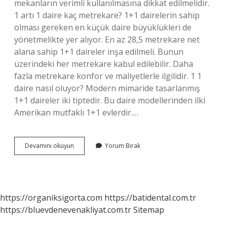
mekanların verimli kullanılmasına dikkat edilmelidir.
1 artı 1 daire kaç metrekare? 1+1 dairelerin sahip
olması gereken en küçük daire büyüklükleri de
yönetmelikte yer alıyor. En az 28,5 metrekare net
alana sahip 1+1 daireler inşa edilmeli. Bunun
üzerindeki her metrekare kabul edilebilir. Daha
fazla metrekare konfor ve maliyetlerle ilgilidir. 1 1
daire nasıl oluyor? Modern mimaride tasarlanmış
1+1 daireler iki tiptedir. Bu daire modellerinden ilki
Amerikan mutfaklı 1+1 evlerdir.…
1
Devamını okuyun
Yorum Bırak
Artı
1
Daire
Nasıl
Olur
https://organiksigorta.com
https://batidental.com.tr
https://bluevdenevenakliyat.com.tr
Sitemap