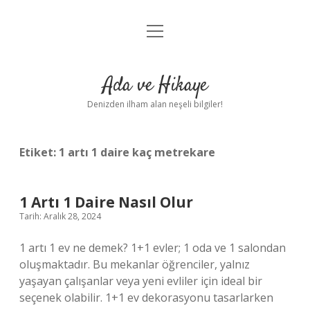
menüyü
Anasayfa
aç
Gizlilik Politikası
Ada ve Hikaye
Yasal Uyarı
Denizden ilham alan neşeli bilgiler!
Hakkımızda
Etiket:
1 artı 1 daire kaç metrekare
1 Artı 1 Daire Nasıl Olur
Tarih: Aralık 28, 2024
1 artı 1 ev ne demek? 1+1 evler; 1 oda ve 1 salondan
oluşmaktadır. Bu mekanlar öğrenciler, yalnız
yaşayan çalışanlar veya yeni evliler için ideal bir
seçenek olabilir. 1+1 ev dekorasyonu tasarlarken