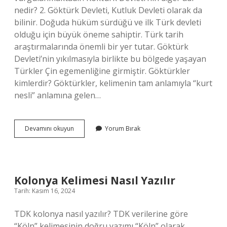
nedir? 2. Göktürk Devleti, Kutluk Devleti olarak da
bilinir. Doğuda hüküm sürdüğü ve ilk Türk devleti
olduğu için büyük öneme sahiptir. Türk tarih
araştırmalarında önemli bir yer tutar. Göktürk
Devleti’nin yıkılmasıyla birlikte bu bölgede yaşayan
Türkler Çin egemenliğine girmiştir. Göktürkler
kimlerdir? Göktürkler, kelimenin tam anlamıyla “kurt
nesli” anlamına gelen…
Göktürk
Devamını okuyun
Yorum Bırak
Ve
Köktürk
Aynı
Şey
Mi
Kolonya Kelimesi Nasıl Yazılır
Tarih: Kasım 16, 2024
TDK kolonya nasıl yazılır? TDK verilerine göre
“Köln” kelimesinin doğru yazımı “Köln” olarak