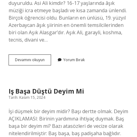
duyuruldu. Asi Ali kimdir? 16-17 yaşlarında âşık
müziği icra etmeye başladı ve kısa zamanda ünlendi.
Birçok öğrencisi oldu. Bunların en ünlüsü, 19. yüzyıl
Azerbaycan âşık şiirinin en önemli temsilcilerinden
biri olan Aşık Alasgar’dır. Aşık Ali, garayli, koshma,
tecnis, divani ve…
Asi
Devamını okuyun
Yorum Bırak
Babası
Kimdir
Iş Başa Düştü Deyim Mi
Tarih: Kasım 15, 2024
İşi düşmek bir deyim midir? Başı dertte olmak. Deyim
AÇIKLAMASI: Birinin yardımına ihtiyaç duymak. Baş
başa bir deyim mi? Bazı atasözleri de vecize olarak
nitelendirilmiştir: Baş başa, baş padişaha bağlıdır.