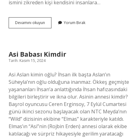
ismini zikreden kişi kendisini insanlara…
Aziz
Devamını okuyun
Yorum Bırak
Ismi
Kaç
Kere
Okunmalı
Asi Babası Kimdir
Tarih: Kasım 15, 2024
Asi Aslan kimin oğlu? İhsan ilk başta Aslan’ın
Süheyla’nın oğlu olduğuna inanmaz. Ökkeş geçmişte
yaşananları İhsan’a anlattığında İhsan hafızasındaki
bilgileri birleştirir ve ikna olur. Asinin annesi kimdir?
Başrol oyuncusu Ceren Erginsoy, 7 Eylül Cumartesi
günü ikinci sezonu başlayacak olan NTC Meyda’nın
“Wild” dizisinin ekibine “Elmas” karakteriyle katıldı.
Elmas’ın “Asi”nin (Rojbin Erden) annesi olarak ekibe
katılacağı ve sürpriz hikayesiyle gerilim yaratacağı