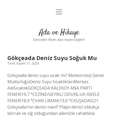
menüyü
Anasayfa
aç
Gizlilik Politikası
Ada ve Hikaye
Yasal Uyarı
Denizden ilham alan neşeli bilgiler!
Hakkımızda
Ada
Gökçeada Deniz Suyu Soğuk Mu
Tarih: Kasım 17, 2024
ve
Gökçeada deniz suyu sıcak mı? Meteoroloji Genel
Hikaye
MüdürlüğüDeniz Suyu SıcaklıklarıMerkez
AdıSıcaklıkGÖKÇEADA KALEKÖY ANA PARTI
Yazılar
FENERİ19,7 °CEZİNE/GEYİKLİ ODUNLUK İSKELE
FENERİ18,9 °CVAN LİMANI13,0 °CKUŞADASI21.
Gökçeada’nın denizi nasıl? Plajın denizi oldukça
berrak ve sığ olduğundan ailenizle rahatlıkla