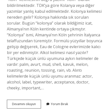
bildirilmektedir. TDK’ya göre Kolanya veya diğer
yazımlar yanlış kabul edilmektedir. Kolonya kelimesi
nereden gelir? Kolonya hakkında sık sorulan
sorular. Bugün “kolonya” olarak bildiğimiz icat,
Almanya’nın Köln kentinde ortaya çıkmıştır.
“Kolonya” ismi, Almanya’nın Köln şehrinin İtalyanca
telaffuzundan türemiştir. Formülü yüzyıllar boyunca
gelişip değişerek, Eau de Cologne evlerimizde kalıcı
bir yer edinmiştir. Alkol kelimesi nasıl yazılır?
Türkçede küçük ünlü uyumuna aykırı kelimeler de
vardır: palm, avurt, mud, shell, kavuk, melon,
roasting, reunion, tossing, rain, vb. Alıntı
kelimelerde küçük ünlü uyumu aranmaz: actor,
alcohol, label, typewriter, acceptance, doctor,
cheeky, important,…
Kolonya
Devamını okuyun
Yorum Bırak
Kelimesi