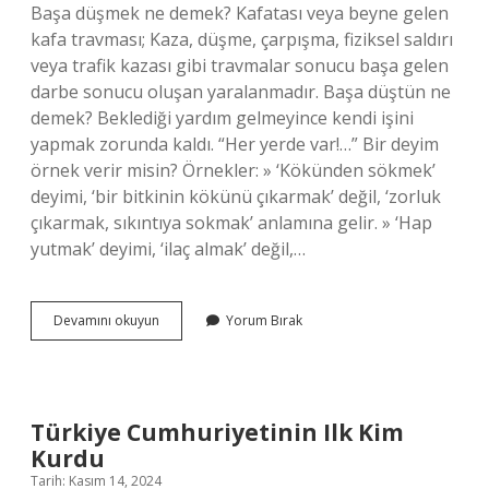
Başa düşmek ne demek? Kafatası veya beyne gelen
kafa travması; Kaza, düşme, çarpışma, fiziksel saldırı
veya trafik kazası gibi travmalar sonucu başa gelen
darbe sonucu oluşan yaralanmadır. Başa düştün ne
demek? Beklediği yardım gelmeyince kendi işini
yapmak zorunda kaldı. “Her yerde var!…” Bir deyim
örnek verir misin? Örnekler: » ‘Kökünden sökmek’
deyimi, ‘bir bitkinin kökünü çıkarmak’ değil, ‘zorluk
çıkarmak, sıkıntıya sokmak’ anlamına gelir. » ‘Hap
yutmak’ deyimi, ‘ilaç almak’ değil,…
Iş
Devamını okuyun
Yorum Bırak
Başa
Düştü
Deyim
Mi
Türkiye Cumhuriyetinin Ilk Kim
Kurdu
Tarih: Kasım 14, 2024