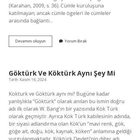
(Karahan, 2009, s. 36). Cümle kuruluşuna
katılmayan; ancak cümle ögeleri ile cümleler
arasında bağlantı…
Ünlemler
Devamını okuyun
Yorum Bırak
Cümle
Dışı
Unsur
Nedir
Göktürk Ve Köktürk Aynı Şey Mi
Tarih: Kasım 16, 2024
Kokturk ve Göktürk aynı mı? Bugüne kadar
yanlışlıkla “Göktürk” olarak anılan bu ismin doğru
adı ilk olarak W. Bang’ın bir yazısında Kök Türk
olarak geçmiştir. Ayrıca Kök Türk kabilesinin adında,
bir siyasi adlandırma olan Kök’ün “mavi renk, gök,
göğe ait, doğu, kök, kaynak, köken” anlamına geldiği
vurgulanmaktadır. Köktürk Devleti’nin diğer adı