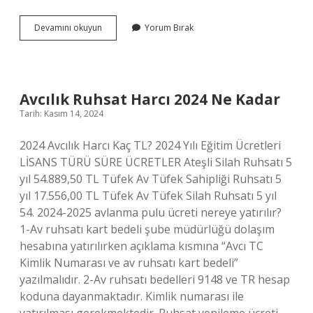
Türkiye
Devamını okuyun
Yorum Bırak
Cumhuriyetinin
Ilk
Kim
Kurdu
Avcılık Ruhsat Harcı 2024 Ne Kadar
Tarih: Kasım 14, 2024
2024 Avcılık Harcı Kaç TL? 2024 Yılı Eğitim Ücretleri
LİSANS TÜRÜ SÜRE ÜCRETLER Ateşli Silah Ruhsatı 5
yıl 54.889,50 TL Tüfek Av Tüfek Sahipliği Ruhsatı 5
yıl 17.556,00 TL Tüfek Av Tüfek Silah Ruhsatı 5 yıl
54. 2024-2025 avlanma pulu ücreti nereye yatırılır?
1-Av ruhsatı kart bedeli şube müdürlüğü dolaşım
hesabına yatırılırken açıklama kısmına “Avcı TC
Kimlik Numarası ve av ruhsatı kart bedeli”
yazılmalıdır. 2-Av ruhsatı bedelleri 9148 ve TR hesap
koduna dayanmaktadır. Kimlik numarası ile