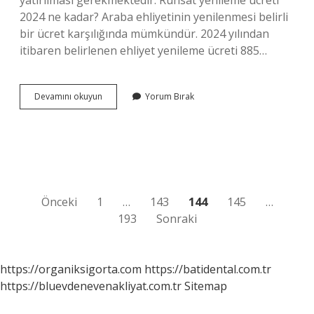
yatırılması gerekmektedir. Ruhsat yenileme ücreti
2024 ne kadar? Araba ehliyetinin yenilenmesi belirli
bir ücret karşılığında mümkündür. 2024 yılından
itibaren belirlenen ehliyet yenileme ücreti 885…
Avcılık
Devamını okuyun
Yorum Bırak
Ruhsat
Harcı
2024
Ne
Kadar
Yazı
Önceki
1
…
143
144
145
…
193
Sonraki
sayfalaması
https://organiksigorta.com
https://batidental.com.tr
https://bluevdenevenakliyat.com.tr
Sitemap