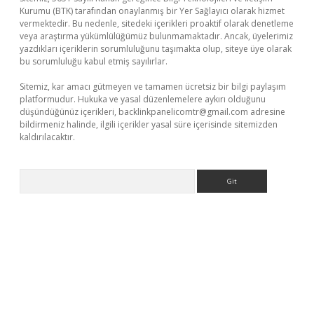
Kurumu (BTK) tarafından onaylanmış bir Yer Sağlayıcı olarak hizmet
vermektedir. Bu nedenle, sitedeki içerikleri proaktif olarak denetleme
veya araştırma yükümlülüğümüz bulunmamaktadır. Ancak, üyelerimiz
yazdıkları içeriklerin sorumluluğunu taşımakta olup, siteye üye olarak
bu sorumluluğu kabul etmiş sayılırlar.
Sitemiz, kar amacı gütmeyen ve tamamen ücretsiz bir bilgi paylaşım
platformudur. Hukuka ve yasal düzenlemelere aykırı olduğunu
düşündüğünüz içerikleri,
backlinkpanelicomtr@gmail.com
adresine
bildirmeniz halinde, ilgili içerikler yasal süre içerisinde sitemizden
kaldırılacaktır.
Arama
o giriş
ilbet giriş adresi
www.betexper.xyz/